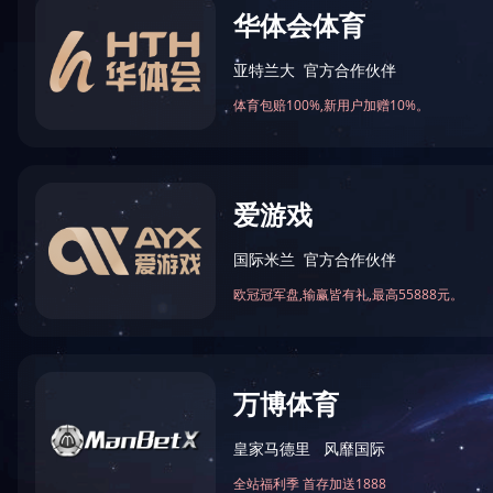
全国服务热线
0315-7170234
河北省迁安市扣庄镇刘家村村西
客服：
0315-7170234
邮箱：hbqaly_99@126.com
Cop