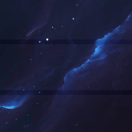
业务领域
走进乐丫
关于乐丫
开云网页版页面登入
合作共赢
yright © 2005-2021 开云网页版页面登入-开云(中国) All Rights Reserv