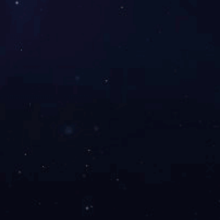
业务领域
走进乐丫
关于乐丫
开云网页版页面登入
合作共赢
yright © 2005-2021 开云网页版页面登入-开云(中国) All Rights Reserv