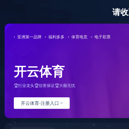
开云网页版页面登入
开云网页版页面登入-开