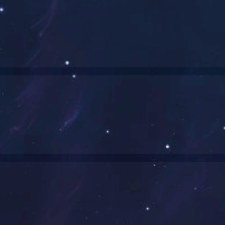
休闲文化产业