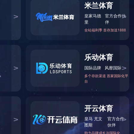
开云网页版页面登入
News
【企业活动】破局·成长·共生乐丫实业迎新
01-02
主题茶话会圆满落幕，共赴新程向光行
2026
【企业新闻】走访委员听心声、凝心聚力促
12-31