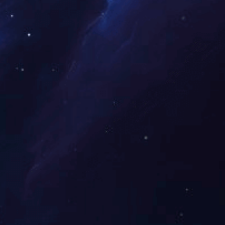
个
案例数量约
资本5000万元，公司座落于有全国文明城市之称的河北省迁安市的高新技术产
牌运营，产品溯源，电商物流运营于一体的多元化全产业链融合发展的省
了解乐丫