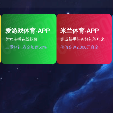
农产品加工销售
关于乐丫
乐丫实业开云网页版页面登入-开云(中国) 示意图