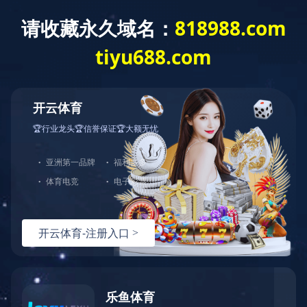
开云网页版页面登入
2018年 首届河北电商大赛一等奖
2018年，乐丫石磨面粉、杂粮荣获“首届河北电商大赛